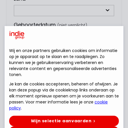
Geboortedatum
(niet verplicht)
Wij en onze partners gebruiken cookies om informatie
Profiel kandidaat
op je apparaat op te slaan en te raadplegen. Zo
kunnen we je gebruikerservaring verbeteren en
relevante content en gepersonaliseerde advertenties
tonen.
Je kan de cookies accepteren, beheren of afwijzen. Je
kan deze popup via de cookieknop links onderaan op
elk moment opnieuw openen om je voorkeuren aan te
curriculum vitae
passen. Voor meer informatie lees je onze
cookie
policy
.
Sleep je bestanden
Mijn selectie aanvaarden
hier om te
of
Bladeren